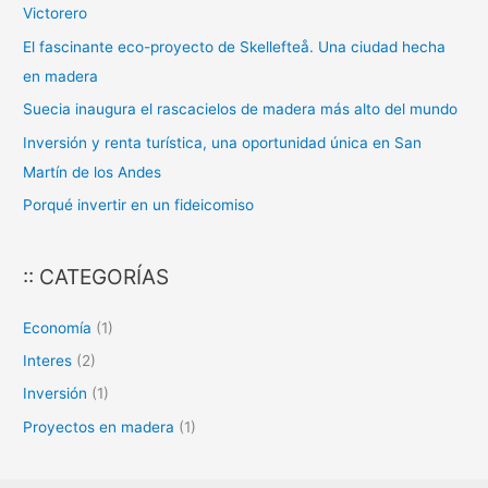
r
Victorero
p
El fascinante eco-proyecto de Skellefteå. Una ciudad hecha
o
en madera
r
Suecia inaugura el rascacielos de madera más alto del mundo
:
Inversión y renta turística, una oportunidad única en San
Martín de los Andes
Porqué invertir en un fideicomiso
:: CATEGORÍAS
Economía
(1)
Interes
(2)
Inversión
(1)
Proyectos en madera
(1)