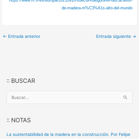
https://www.rfi.fr/es/europa/20210910-suecia-inaugura-el-rascacielos-
de-madera-m%C3%A1s-alto-del-mundo
←
Entrada anterior
Entrada siguiente
→
:: BUSCAR
B
u
s
:: NOTAS
c
a
La sustentabilidad de la madera en la construcción. Por Felipe