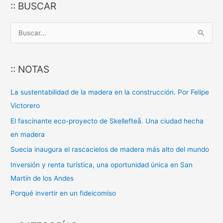
:: BUSCAR
B
u
s
:: NOTAS
c
a
La sustentabilidad de la madera en la construcción. Por Felipe
r
Victorero
p
El fascinante eco-proyecto de Skellefteå. Una ciudad hecha
o
en madera
r
Suecia inaugura el rascacielos de madera más alto del mundo
:
Inversión y renta turística, una oportunidad única en San
Martín de los Andes
Porqué invertir en un fideicomiso