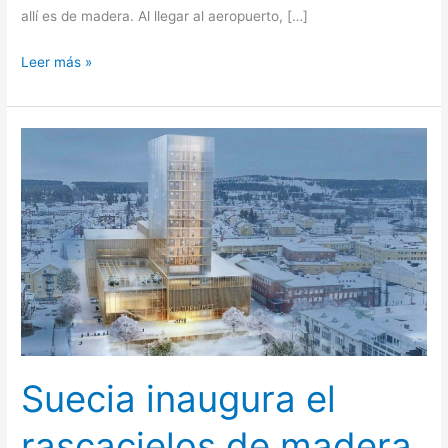
allí es de madera. Al llegar al aeropuerto, […]
Leer más »
Suecia
inaugura
el
rascacielos
de
madera
más
alto
del
mundo
Suecia inaugura el
rascacielos de madera