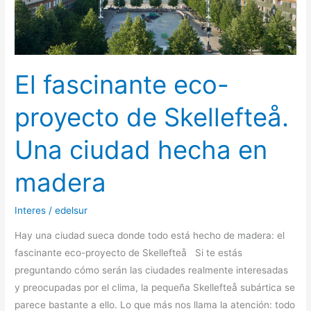
Una
ciudad
hecha
en
El fascinante eco-
madera
proyecto de Skellefteå.
Una ciudad hecha en
madera
Interes
/
edelsur
Hay una ciudad sueca donde todo está hecho de madera: el
fascinante eco-proyecto de Skellefteå Si te estás
preguntando cómo serán las ciudades realmente interesadas
y preocupadas por el clima, la pequeña Skellefteå subártica se
parece bastante a ello. Lo que más nos llama la atención: todo