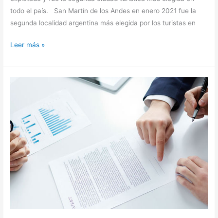
todo el país. San Martín de los Andes en enero 2021 fue la
segunda localidad argentina más elegida por los turistas en
Leer más »
Porqué
invertir
en
un
fideicomiso