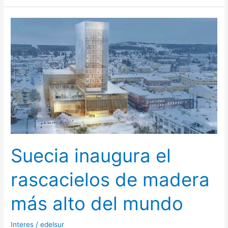
Suecia
inaugura
el
rascacielos
de
madera
más
alto
del
mundo
Suecia inaugura el
rascacielos de madera
más alto del mundo
Interes
/
edelsur