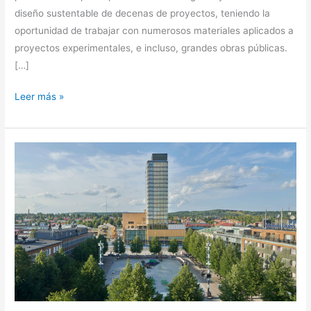
diseño sustentable de decenas de proyectos, teniendo la
oportunidad de trabajar con numerosos materiales aplicados a
proyectos experimentales, e incluso, grandes obras públicas.
[…]
Leer más »
El
fascinante
eco-
proyecto
de
Skellefteå.
Una
ciudad
hecha
en