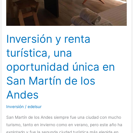
en
San
Martín
de
los
Inversión y renta
Andes
turística, una
oportunidad única en
San Martín de los
Andes
Inversión
/
edelsur
San Martín de los Andes siempre fue una ciudad con mucho
turismo, tanto en invierno como en verano, pero este año ha
explotado y fue la segunda ciudad turística más elegida en