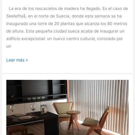
La era de los rascacielos de madera ha llegado. Es el caso de
Skellefteå, en el norte de Suecia, donde esta semana se ha
inaugurado una torre de 20 plantas que alcanza los 80 metros
de altura. Esta pequeña ciudad sueca acaba de inaugurar un
edificio excepcional: un nuevo centro cultural, coronado por
un
Leer más »
Inversión
y
renta
turística,
una
oportunidad
única