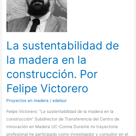
madera
en
la
construcción.
Por
La sustentabilidad de
Felipe
Victorero
la madera en la
construcción. Por
Felipe Victorero
Proyectos en madera
/
edelsur
Felipe Victorero: “La sustentabilidad de la madera en la
construcción” Subdirector de Transferencia del Centro de
Innovación en Madera UC-Corma Durante mi trayectoria
profesional he participado como investigador y consultor en el