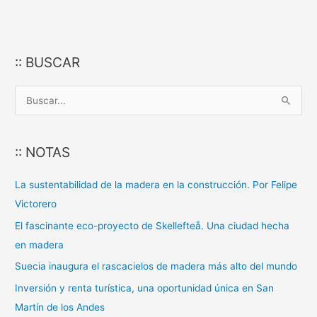
:: BUSCAR
B
u
s
:: NOTAS
c
a
La sustentabilidad de la madera en la construcción. Por Felipe
r
Victorero
p
El fascinante eco-proyecto de Skellefteå. Una ciudad hecha
o
en madera
r
Suecia inaugura el rascacielos de madera más alto del mundo
:
Inversión y renta turística, una oportunidad única en San
Martín de los Andes